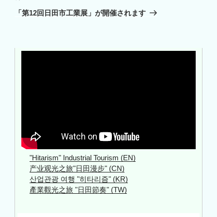
ゲ
の
「第12回日田市工業展」が開催されます
投
ー
稿
シ
ョ
ン
"Hitarism" Industrial Tourism (EN)
产业观光之旅"日田漫步" (CN)
산업관광 여행 "히타리즘" (KR)
產業觀光之旅 "日田節奏" (TW)