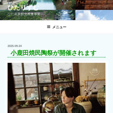
コ
ひたりずむ
ン
ひた産業観光推進事業
テ
ン
ツ
メニュー
へ
ス
キ
投
2025-09-24
稿
ッ
小鹿田焼民陶祭が開催されます
日:
プ