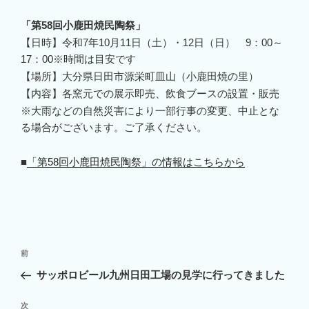
「第58回小鹿田焼民陶祭」
【日時】令和7年10月11日（土）・12日（日） 9：00～
17：00※時間は目安です
【場所】大分県日田市源栄町皿山（小鹿田焼の里）
【内容】各窯元での展示即売、飲食ブースの設置・販売
※大雨などの自然災害により一部行事の変更、中止とな
る場合がございます。ご了承ください。
■
「第58回小鹿田焼民陶祭」の情報はこちらから
投
前
前
稿
の
サッポロビール九州日田工場の見学に行ってきました
ナ
投
ビ
稿
次
次