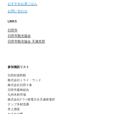
おすすめお昼ごはん
お問い合わせ
LINKS
日田市
日田市観光協会
日田市観光協会 天瀬支部
参加施設リスト
日田杉資料館
株式会社トライ・ウッド
株式会社日田十条
日田市森林組合
九州木材市場
株式会社ｸﾞﾘｰﾝ発電大分天瀬発電所
ナンブ木材流通
井上酒造