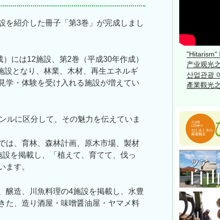
設を紹介した冊子「第3巻」が完成しまし
"Hitarism"
成）には12施設、第2巻（平成30年作成）
产业观光之旅
0施設となり、林業、木材、再生エネルギ
산업관광 여
見学・体験を受け入れる施設が増えてい
產業觀光之旅
ャンルに区分して、その魅力を伝えていま
では、育林、森林計画、原木市場、製材
施設を掲載し、「植えて、育てて、伐っ
います。
、醸造、川魚料理の4施設を掲載し、水豊
きた、造り酒屋・味噌醤油屋・ヤマメ料