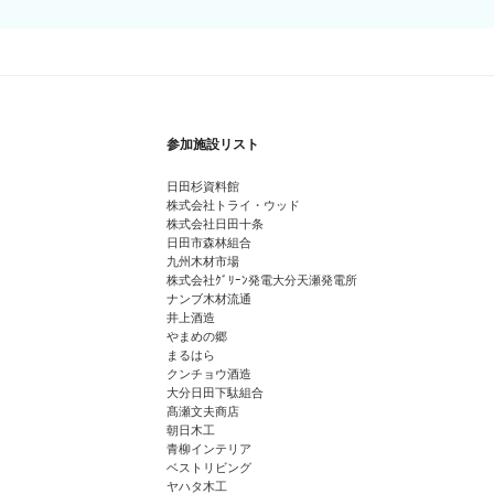
参加施設リスト
日田杉資料館
株式会社トライ・ウッド
株式会社日田十条
日田市森林組合
九州木材市場
株式会社ｸﾞﾘｰﾝ発電大分天瀬発電所
ナンブ木材流通
井上酒造
やまめの郷
まるはら
クンチョウ酒造
大分日田下駄組合
髙瀬文夫商店
朝日木工
青柳インテリア
ベストリビング
ヤハタ木工