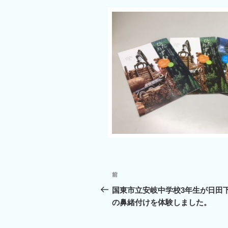
投
前
前
稿
の
国東市立安岐中学校3年生が日田
投
の鼻緒付けを体験しました。
ナ
稿
ビ