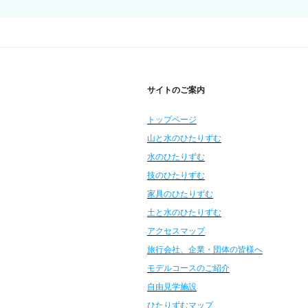
ゲ
ー
シ
サイトのご案内
ョ
ン
トップページ
山と水のひたりずむ
水のひたりずむ
技のひたりずむ
家具のひたりずむ
土と水のひたりずむ
アクセスマップ
旅行会社、企業・団体の皆様へ
モデルコースのご紹介
自由見学施設
ひたりずむマップ