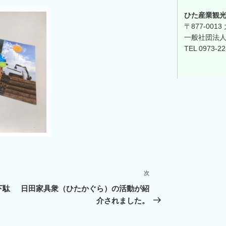
ひた産業観
〒877-001
一般社団法人
TEL 0973-22
次
次
の
下駄
日田家具衆（ひたかぐら）の活動が紹
投
介されました。
稿