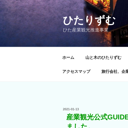
コ
ン
テ
ひたりずむ
ン
ひた産業観光推進事業
ツ
へ
ス
キ
ホーム
山と木のひたりずむ
ッ
プ
アクセスマップ
旅行会社、企
投
2021-01-13
稿
産業観光公式GUID
日:
ました。